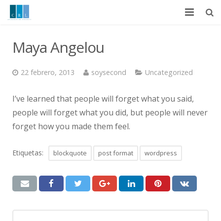
Inicio
Maya Angelou
Nosotros
22 febrero, 2013
soysecond
Uncategorized
Ramos de Operación
I’ve learned that people will forget what you said,
Servicios
people will forget what you did, but people will never
forget how you made them feel.
Principales Proveedores
Políticas
Etiquetas:
blockquote
post format
wordpress
Contáctenos