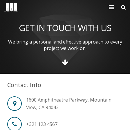
Inicio
GET IN TOUCH WITH US
Nosotros
We bring a personal and effective approach to every
Ramos de Operación
project we work on.
Servicios
Principales Proveedores
Contact Info
Políticas
1600 Amphitheatre Parkway, Mountain
Contáctenos
View, CA 94043
+321 123 4567