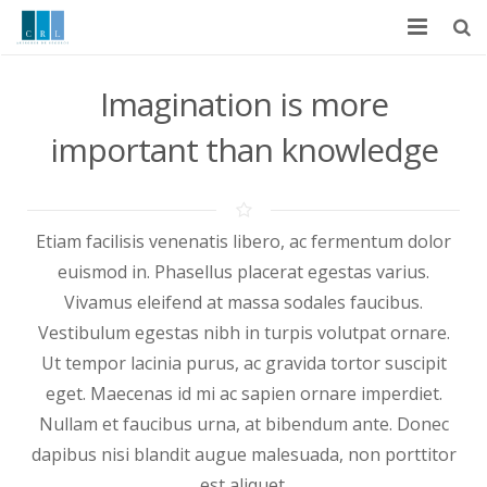
Inicio
Imagination is more
Nosotros
important than knowledge
Ramos de Operación
Servicios
Etiam facilisis venenatis libero, ac fermentum dolor
euismod in. Phasellus placerat egestas varius.
Principales Proveedores
Vivamus eleifend at massa sodales faucibus.
Políticas
Vestibulum egestas nibh in turpis volutpat ornare.
Ut tempor lacinia purus, ac gravida tortor suscipit
Contáctenos
eget. Maecenas id mi ac sapien ornare imperdiet.
Nullam et faucibus urna, at bibendum ante. Donec
dapibus nisi blandit augue malesuada, non porttitor
est aliquet.